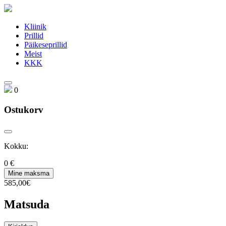
Kliinik
Prillid
Päikeseprillid
Meist
KKK
0
Ostukorv
Kokku:
0 €
585,00€
Matsuda