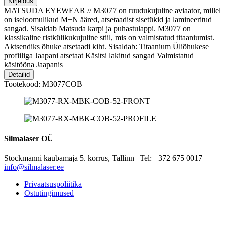
Kirjeldus
MATSUDA EYEWEAR // M3077 on ruudukujuline aviaator, millel
on iseloomulikud M+N ääred, atsetaadist sisetükid ja lamineeritud
sangad. Sisaldab Matsuda karpi ja puhastulappi. M3077 on
klassikaline ristkülikukujuline stiil, mis on valmistatud titaaniumist.
Aktsendiks õhuke atsetaadi kiht. Sisaldab: Titaanium Üliõhukese
profiiliga Jaapani atsetaat Käsitsi lakitud sangad Valmistatud
käsitööna Jaapanis
Detailid
Tootekood: M3077COB
Silmalaser OÜ
Stockmanni kaubamaja 5. korrus, Tallinn | Tel: +372 675 0017 |
info@silmalaser.ee
Privaatsuspoliitika
Ostutingimused